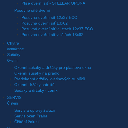
Plisé dveřní síť - STELLAR OPONA
Posuvné sítě dveřní
Posuvná dveřní síť 12x37 ECO
Posuvná dveřní síť 13x62
Posuvná dveřní síť v lištách 12x37 ECO
Posuvná dveřní síť v lištách 13x62
Chytrá
domácnost
Sušáky
Okenní
Okenní sušáky a držáky pro plastová okna
Okenní sušáky na prádlo
Předokenní držáky květinových truhlíků
Okenní držáky satelitů
Sušáky a držáky - ceník
SERVIS
Čištění
Servis a opravy žaluzií
Servis oken Praha
Čištění žaluzií