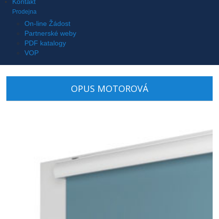
Kontakt
Prodejna
On-line Žádost
Partnerské weby
PDF katalogy
VOP
OPUS MOTOROVÁ