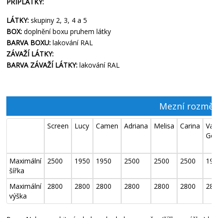
PŘÍPLATKY:
LÁTKY:
skupiny 2, 3, 4 a 5
BOX:
doplnění boxu pruhem látky
BARVA BOXU:
lakování RAL
ZÁVAŽÍ LÁTKY:
BARVA ZÁVAŽÍ LÁTKY:
lakování RAL
Mezní rozmě
Screen
Lucy
Camen
Adriana
Melisa
Carina
Van
Go
Maximální
2500
1950
1950
2500
2500
2500
195
šířka
Maximální
2800
2800
2800
2800
2800
2800
280
výška