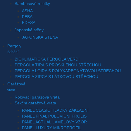
Bambusové roletky
ASHA
FEBA
EDESA
Japonské stěny
JAPONSKÁ STĚNA
Pergoly
Stínění
BIOKLIMATICKÁ PERGOLA VERDI
PERGOLA TIRA S PROSKLENOU STŘECHOU
PERGOLA LOIRA S POLYKARBONÁTOVOU STŘECHOU
PERGOLA ZIRCA S LÁTKOVOU STŘECHOU
Garážová
vrata
Rolovací garážová vrata
Sekční garážová vrata
PANEL CLASIC HLADKÝ ZÁKLADNÍ
PANEL FINAL POLOVIČNÍ PROLIS
PANEL ACTUAL LAMELOVÝ VZOR
PANEL LUXURY MIKROPROFIL