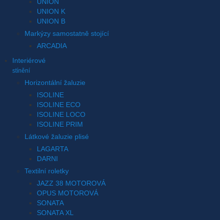
UNION
UNION K
UNION B
Markýzy samostatně stojící
ARCADIA
Interiérové
stínění
Horizontální žaluzie
ISOLINE
ISOLINE ECO
ISOLINE LOCO
ISOLINE PRIM
Látkové žaluzie plisé
LAGARTA
DARNI
Textilní roletky
JAZZ 38 MOTOROVÁ
OPUS MOTOROVÁ
SONATA
SONATA XL