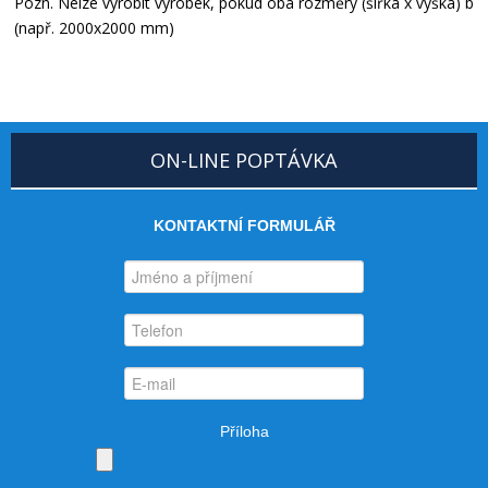
Pozn. Nelze vyrobit výrobek, pokud oba rozměry (šířka x výška) b
(např. 2000x2000 mm)
ON-LINE POPTÁVKA
KONTAKTNÍ FORMULÁŘ
Příloha