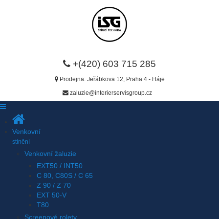
+(420) 603 715 285
Prodejna:
Jeřábkova 12, Praha 4 - Háje
zaluzie@interierservisgroup.cz
Venkovní
stínění
Venkovní žaluzie
EXT50 / INT50
C 80, C80S / C 65
Z 90 / Z 70
EXT 50-V
T80
Screenové rolety