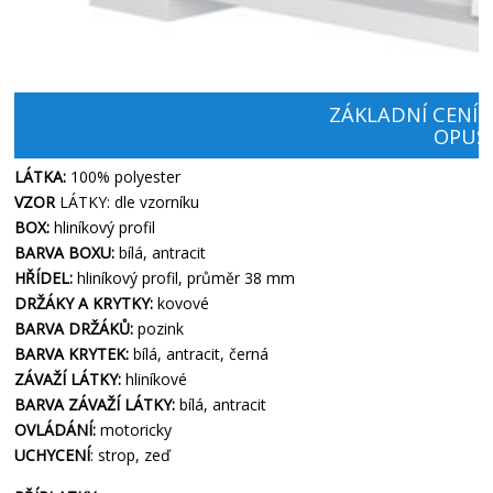
ZÁKLADNÍ CENÍK
OPUS
LÁTKA:
100% polyester
VZOR
LÁTKY: dle vzorníku
BOX:
hliníkový profil
BARVA BOXU:
bílá, antracit
HŘÍDEL:
hliníkový profil, průměr 38 mm
DRŽÁKY A KRYTKY:
kovové
BARVA DRŽÁKŮ:
pozink
BARVA KRYTEK:
bílá, antracit, černá
ZÁVAŽÍ LÁTKY:
hliníkové
BARVA ZÁVAŽÍ LÁTKY:
bílá, antracit
OVLÁDÁNÍ:
motoricky
UCHYCENÍ
: strop, zeď